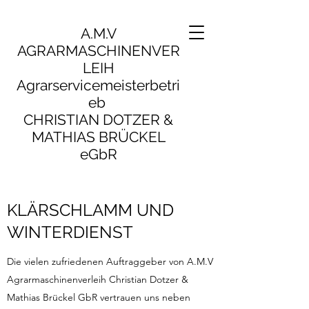
A.M.V
AGRARMASCHINENVER
LEIH
Agrarservicemeisterbetri
eb
CHRISTIAN DOTZER &
MATHIAS BRÜCKEL
eGbR
KLÄRSCHLAMM UND
WINTERDIENST
Die vielen zufriedenen Auftraggeber von A.M.V
Agrarmaschinenverleih Christian Dotzer &
Mathias Brückel GbR vertrauen uns neben